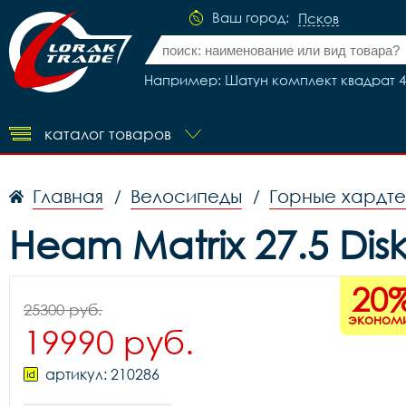
Ваш город:
Псков
Например: Шатун комплект квадрат 40
каталог товаров
Главная
Велосипеды
Горные хардт
/
/
Heam Matrix 27.5 Dis
20
25300 руб.
эконом
19990 руб.
артикул: 210286