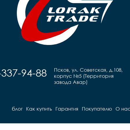
Грипсы		black

п
Седло		детское Sport

Педали		Пластиковые

	
Педали		Пластиковые

Подседель
Подседельный штырь		
г
сталь

Вес		9,8 кг
-337-94-88
Псков, ул. Советская, д.108,
корпус №5 (Территория
завода Авар)
блог
Как купить
Гарантия
Покупателю
О на