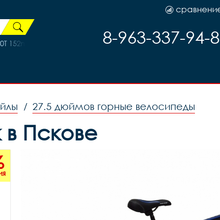
сравнени
8-963-337-94-
T 152mm с защитой S104, код 33166
ейлы
27.5 дюймов горные велосипеды
/
k в Пскове
%
ия