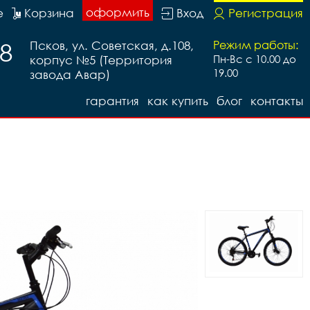
оформить
е
Корзина
Вход
Регистрация
88
Псков, ул. Советская, д.108,
Режим работы:
корпус №5 (Территория
Пн-Вс с 10.00 до
19.00
завода Авар)
гарантия
как купить
блог
контакты