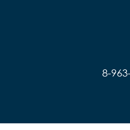
Седло		детское на 
пружинах

пружинах

Педали		Пластиковые

Педали		Пластиковые

Подседельный штырь	
Подседельный штырь		
сталь

сталь

Вес		10.2 к
Вес		9.7 кг
8-963