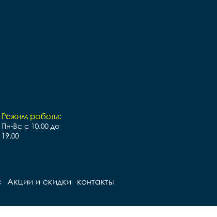
ружинах

Педали		Пластиковые

Подседельный штырь		
ный штырь		
сталь

сталь

Вес		- кг
Вес		11 кг
Режим работы:
Пн-Вс с 10.00 до
19.00
с
Акции и скидки
контакты