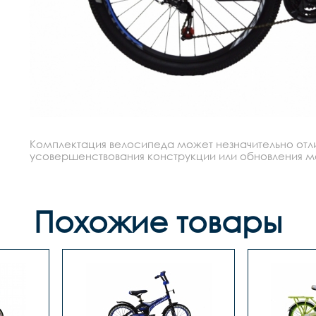
Комплектация велосипеда может незначительно отлич
усовершенствования конструкции или обновления моде
Похожие товары