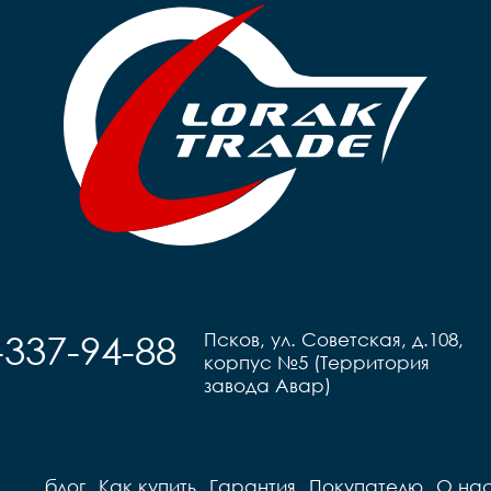
-337-94-88
Псков, ул. Советская, д.108,
корпус №5 (Территория
завода Авар)
блог
Как купить
Гарантия
Покупателю
О на