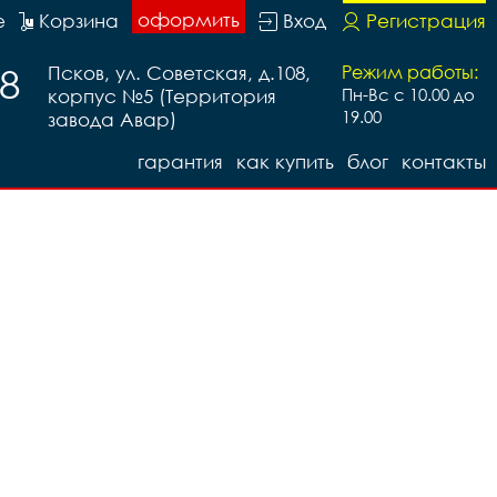
оформить
е
Корзина
Вход
Регистрация
88
Псков, ул. Советская, д.108,
Режим работы:
корпус №5 (Территория
Пн-Вс с 10.00 до
19.00
завода Авар)
гарантия
как купить
блог
контакты