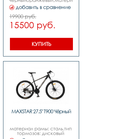
чёрныйоранжевый,материал 
рамы сталь,размер 
добавить в сравнение
рамы,количество 
скоростей 7
19900 руб.
15500 руб.
КУПИТЬ
MAXSTAR 27.5" T900 Чёрный
материал рамы: сталь,тип 
тормозов: дисковый 
механический,диаметр 