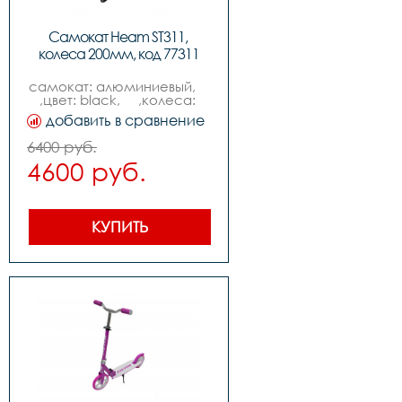
Самокат Heam ST311, 
колеса 200мм, код 77311
самокат: алюминиевый,    
,цвет: black,     ,колеса: 
200mm pu,  ,подшипники: 
добавить в сравнение
abec-7,          ,вес: 
3.7kg,,нагрузка макс: 
6400 руб.
100kg
4600 руб.
КУПИТЬ