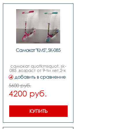
Самокат "KMS", SK-085
самокат quotkmsquot, sk-
085 ,возраст от 9-ти лет,2-х 
колесный ,диаметр колес 
добавить в сравнение
210мм ,руль с 
регулировкой, изогнутый 
5600 руб.
quotbird typequot,без 
4200 руб.
индивидуальной упаковки 
,складной.
КУПИТЬ