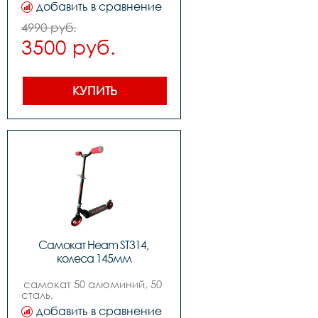
,цвет: whitepink,          
добавить в сравнение
,колеса: 145mm pu, 
,подшипники: abec-7,          
4990 руб.
,вес: 2.4kg, ,нагрузка макс: 
3500 руб.
80kg
КУПИТЬ
Самокат Heam ST314, 
колеса 145мм
самокат 50 алюминий, 50 
сталь,                                                                                      
,цвет: blackred,          
добавить в сравнение
,колеса: 145mm pu, 