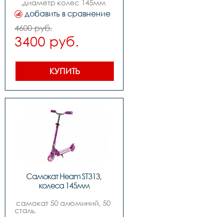
,диаметр колес 145мм 
,руль с регулировкой, 
добавить в сравнение
изогнутый quotbird 
typequot, без 
4600 руб.
амортизаторов
3400 руб.
КУПИТЬ
Самокат Heam ST313, 
колеса 145мм
самокат 50 алюминий, 50 
сталь,                                                                                      