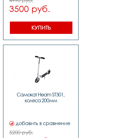
4990 руб.
,вес: 2.4kg, ,нагрузка макс: 
3500 руб.
80kg
КУПИТЬ
Самокат Heam ST301, 
колеса 200мм
добавить в сравнение
5200 руб.