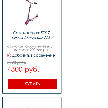
Самокат Heam ST317, 
колеса 200мм, код 77317
самокат: алюминиевый,          
,колеса: 200mm pu,  
,подшипник: abec-7,,вес: 
добавить в сравнение
3.3kg,,максимальная 
нагрузка: 80kg
5990 руб.
4300 руб.
КУПИТЬ