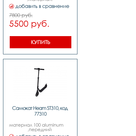
алюминийampсталь,    
добавить в сравнение
,подшипники: abec-7,  
,размер деки: 58*16cm,                                             
7800 руб.
,вес: 4.5kg,                                                                               
5500 руб.
,нагрузка макс: 100kg
КУПИТЬ
Самокат Heam ST310, код 
77310
материал 100 aluminum                                                     
,передний 
амортизатор,колеса: 