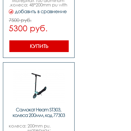
материал 100 aluminum 
,колеса: 48*200mm pu with 
print,нагрузка: 100kgs 
добавить в сравнение
,подшипники: abec-7 
carbon steel ,вес 4.5kgs
7500 руб.
5300 руб.
КУПИТЬ
Самокат Heam ST303, 
колеса 200мм, код 77303
колеса: 200mm pu,                                                                 
,материал: 