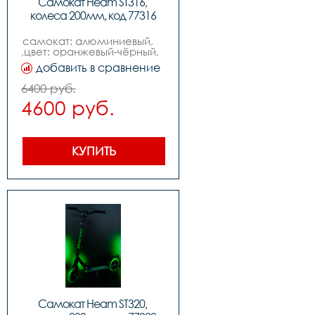
Самокат Heam ST316, 
колеса 200мм, код 77316
самокат: алюминиевый,    
,цвет: оранжевый-чёрный,           
,колеса: 200mm pu,  
добавить в сравнение
,подшипники: abec-7,          
,вес: 3.7kg,,нагрузка макс: 
6400 руб.
100kg
4600 руб.
КУПИТЬ
Самокат Heam ST320, 