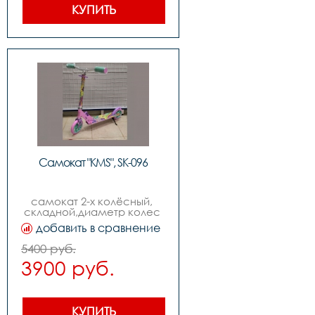
КУПИТЬ
Самокат "KMS", SK-096
самокат 2-х колёсный, 
складной,диаметр колес 
170мм,руль с 
добавить в сравнение
регулировкой, изогнутый 
quotbird typequot,возраст 
5400 руб.
от 9-ти лет
3900 руб.
КУПИТЬ