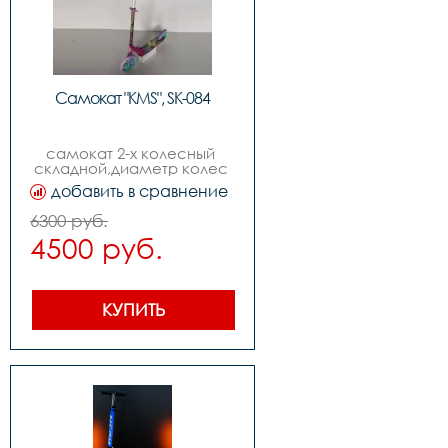
Самокат "KMS", SK-084
самокат 2-х колесный 
складной,диаметр колес 
210мм,передний 
добавить в сравнение
амортизатор,возраст от 9-
ти лет
6300 руб.
4500 руб.
КУПИТЬ