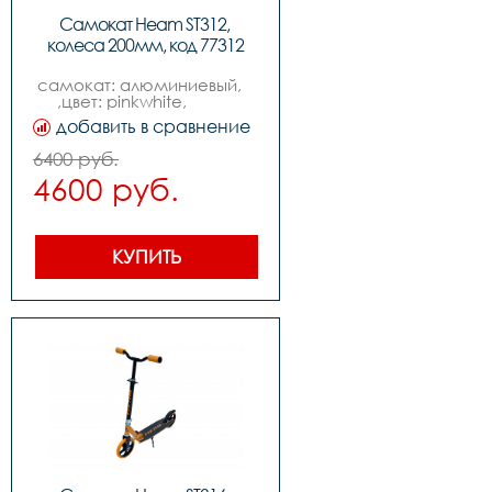
Самокат Heam ST312, 
колеса 200мм, код 77312
самокат: алюминиевый,   
,цвет: pinkwhite,           
,колеса: 200mm pu,  
добавить в сравнение
,подшипники: abec-7,          
,вес: 3.7kg,,нагрузка макс: 
6400 руб.
100kg
4600 руб.
КУПИТЬ