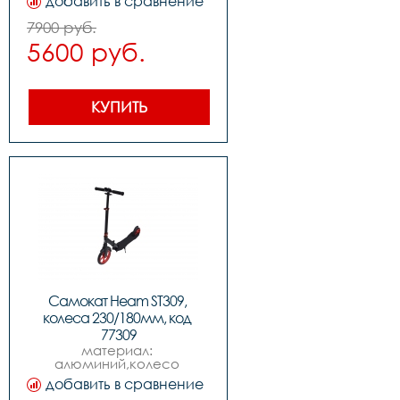
добавить в сравнение
180mm pu,нагрузка: 100kgs 
,подшипники: abec-7 
7900 руб.
carbon steel                                                  
5600 руб.
,вес 3.8kg 
КУПИТЬ
Самокат Heam ST309, 
колеса 230/180мм, код 
77309
материал: 
алюминий,колесо 
переднее: 230mm pu   
добавить в сравнение
,колесо заднее: 180mm 