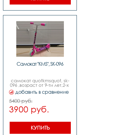
Самокат "KMS", SK-096
самокат quotkmsquot, sk-
096 ,возраст от 9-ти лет,2-х 
колесный,диаметр колес 
добавить в сравнение
170мм ,руль с 
регулировкой, изогнутый 
5400 руб.
quotbird typequot,без 
3900 руб.
индивидуальной 
упаковки,складной
КУПИТЬ