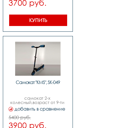
3700 руб.
КУПИТЬ
Самокат "KMS", SK-049
самокат 2-х 
колесный,возраст от 9-ти 
лет,диаметр колес 
добавить в сравнение
210мм,складной
5400 руб.
3900 руб.