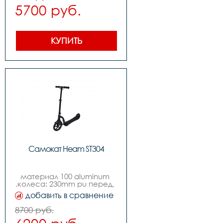
100kg
5700 руб.
КУПИТЬ
Самокат Heam ST304
материал 100 aluminum 
,колеса: 230mm pu перед, 
180 зад,нагрузка: 100kgs 
добавить в сравнение
,подшипники: abec-7 
carbon steel                                                     
8700 руб.
,вес: 4.95kgs