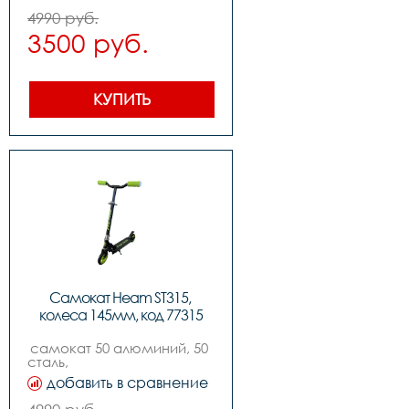
,подшипники: abec-7,          
4990 руб.
,вес: 2.4kg, ,нагрузка макс: 
3500 руб.
80kg
КУПИТЬ
Самокат Heam ST315, 
колеса 145мм, код 77315
самокат 50 алюминий, 50 
сталь,                                                                                      
,цвет: blackgreen,          
добавить в сравнение
,колеса: 145mm pu, 
,подшипники: abec-7,          