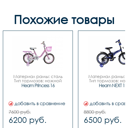
Похожие товары
Материал рамы: сталь

Материал рамы: с
Тип тормозов: ножной

Тип тормозов: нож
Диаметр колес: 16

Диаметр колес: 
Heam Princess 16
Heam NEXT 16
Цвета		Зелёный-
Цвета		Чёрный-
белый, Розовый-белый

синий, Чёрный-зелё
Вилка		сталь

Белый-красный
Задний переключатель		
Вилка		сталь

добавить в сравнение
добавить в срав
-

Задний переключател
Передний переключатель		
-

7600 руб.
8800 руб.
-

Передний переключа
6200 руб.
6500 руб.
Манетки		-

-

Шатуны (Система)		
Манетки		-

сталь

Шатуны (Система)		