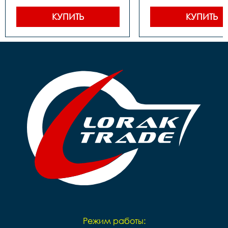
Задние звезды		сталь

сталь под квадр
Цепь		1 ск. 

Задние звезды		сталь

КУПИТЬ
КУПИТЬ
Каретка		 
Цепь		1 ск. 

картридж

Каретка		 
Тормоза		 задний- 
картридж

ножной, передний-ручной

Тормоза		 задний- 
Покрышки		16*2,125

ножной

Обода		сталь черные

Покрышки		16**2,125

Рулевая		резьбовая

Втулки		сталь

Вынос		сталь

Обода		сталь черные

Руль		steel 

Рулевая		резьбовая 

Грипсы		цветные

Вынос		сталь

Седло		детское на 
Руль		steel 

пружинах

Грипсы		black

Педали		Пластиковые

Седло		детское Sport

Подседельный штырь		
Педали		Пластиковые

сталь

Подседельный штырь	
Вес		10.2 кг
сталь

Вес		9,8 кг
Режим работы: