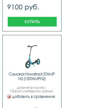
промышленные,грузоподъёмность: 
9100 руб.
100кг,материал колес: 
бутил, камера,место 
катания: городпарк,вес: 
7,2 кг,возраст: 5
КУПИТЬ
Самокат Novatrack STAMP 
N2 (12STAMPN2)
диаметр колес: 
12quot,материал рамы: 
сталь,пол: для 
добавить в сравнение
мальчиковдля 
девочек,подшипники: 
промышленные,грузоподъёмность: 