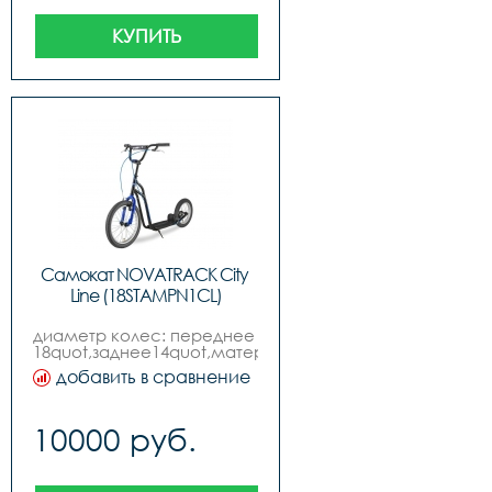
кг,возраст: 6
КУПИТЬ
Самокат NOVATRACK City 
Line (18STAMPN1CL)
диаметр колес: переднее 
18quot,заднее14quot,материал 
рамы: сталь,пол: для 
добавить в сравнение
мальчиковдля 
девочек,подшипники: 
промышленные,грузоподъёмность: 
10000 руб.
120кг,материал колес: 
бутил, камера,место 
катания: городпарк,вес: 
8,4 кг,возраст: 10