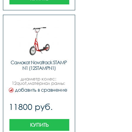
Самокат Novatrack STAMP 
N1 (12STAMPN1)
диаметр колес: 
12quot,материал рамы: 
сталь,пол: для 
добавить в сравнение
мальчиковдля 
девочек,подшипники: 
промышленные,грузоподъёмность: 
11800 руб.
100кг,материал колес: 
бутил, камера,место 
катания: городпарк,вес: 
6,9 кг,возраст: 6
КУПИТЬ