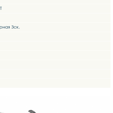
Т
рная 3ск.