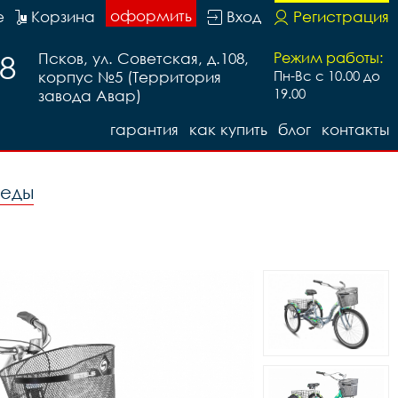
оформить
е
Корзина
Вход
Регистрация
88
Псков, ул. Советская, д.108,
Режим работы:
корпус №5 (Территория
Пн-Вс с 10.00 до
19.00
завода Авар)
гарантия
как купить
блог
контакты
педы