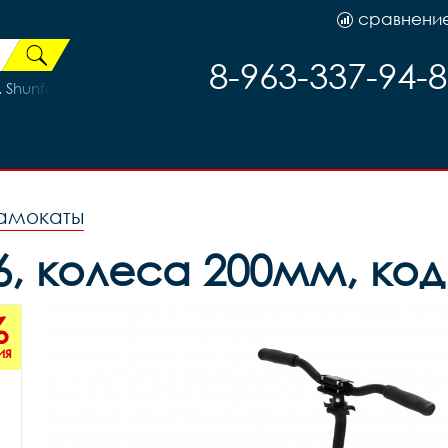
сравнени
8-963-337-94-
 Shunfeng на промах трещетка 36H SF-A236R, код 40305
амокаты
, колеса 200мм, код 
%
ия