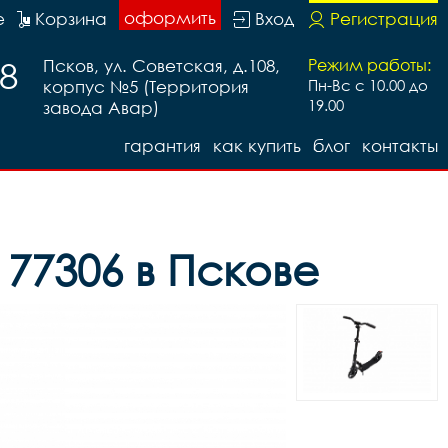
оформить
е
Корзина
Вход
Регистрация
88
Псков, ул. Советская, д.108,
Режим работы:
корпус №5 (Территория
Пн-Вс с 10.00 до
19.00
завода Авар)
гарантия
как купить
блог
контакты
77306 в Пскове