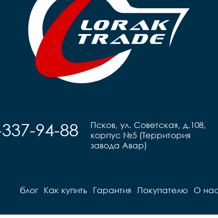
-337-94-88
Псков, ул. Советская, д.108,
корпус №5 (Территория
завода Авар)
блог
Как купить
Гарантия
Покупателю
О на