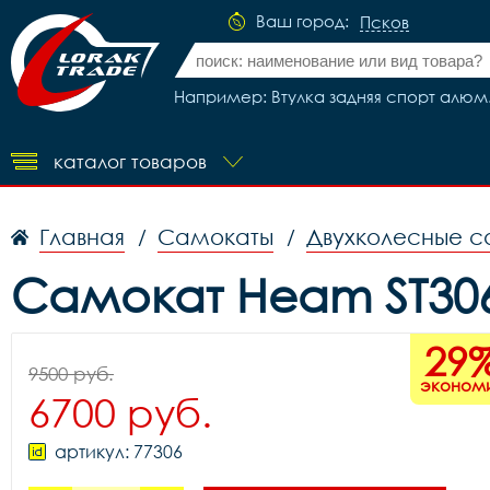
Ваш город:
Псков
Например: Втулка задняя спорт алюм.
каталог товаров
Главная
Самокаты
Двухколесные с
/
/
Самокат Heam ST306
29
9500 руб.
эконом
6700 руб.
артикул: 77306