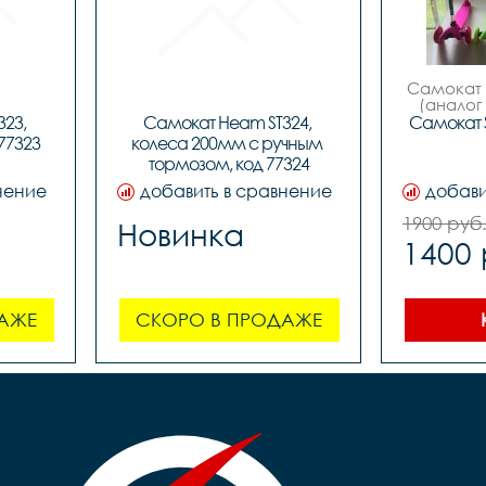
Самокат "
(аналог 
23, 
Самокат Heam ST324, 
Самокат S
Возраст от
77323
колеса 200мм с ручным 
передни
тормозом, код 77324
диаметр 
нение
добавить в сравнение
добави
заднее
диаметр
1900 руб
Новинка
1400 
ширина
руль с 
без
АЖЕ
СКОРО В ПРОДАЖЕ