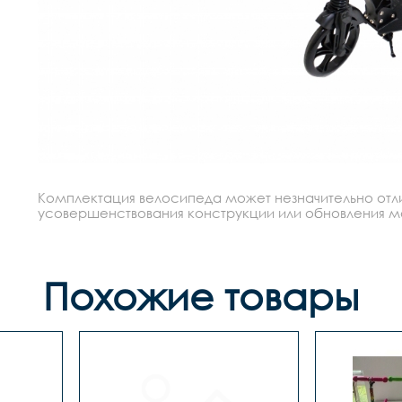
Комплектация велосипеда может незначительно отлич
усовершенствования конструкции или обновления моде
Похожие товары