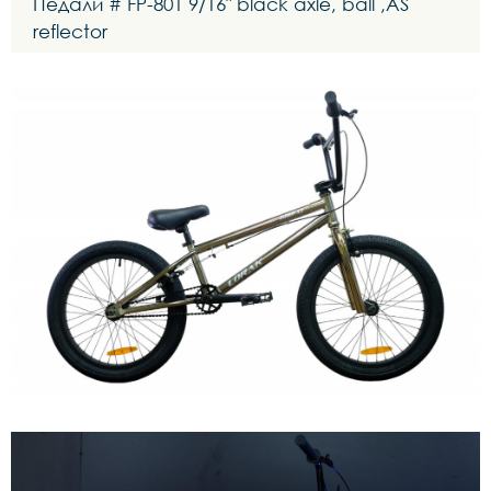
Педали # FP-801 9/16" black axle, ball ,AS
reflector