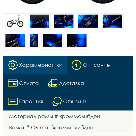
Характеристики
Описание
Оплата
Доставка
Гарантия
Отзывы
0
Материал рамы # хроммолибден
Вилка # СR mo. [хроммолибден