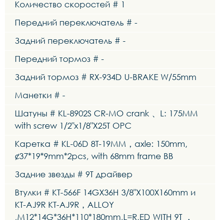
Количество скоростей # 1
Передний переключатель # -
Задний переключатель # -
Передний тормоз # -
Задний тормоз # RX-934D U-BRAKE W/55mm
Манетки # -
Шатуны # KL-8902S CR-MO crank 、L: 175MM
with screw 1/2"x1/8"X25T OPC
Каретка # KL-06D 8T-19MM，axle: 150mm,
¢37*19*9mm*2pcs, with 68mm frame BB
Задние звезды # 9T драйвер
Втулки # KT-566F 14GX36H 3/8"X100X160mm и
KT-AJ9R KT-AJ9R，ALLOY
,M12*14G*36H*110*180mm,L=R,ED WITH 9T ，