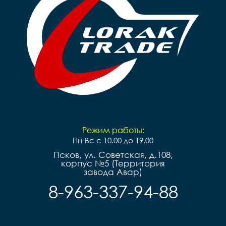
Руль		steel 

Грипсы		цветные

Грипсы		цветные

Седло		детское на 
Седло		детское на 
пружинах

пружинах

Педали		Пластиковые

Педали		Пластиковые

Подседельный штырь	
Подседельный штырь		
сталь

сталь

Вес		10.2 к
Вес		9.7 кг
Режим работы:
Пн-Вс с 10.00 до 19.00
Псков, ул. Советская, д.108,
корпус №5 (Территория
завода Авар)
8-963-337-94-88