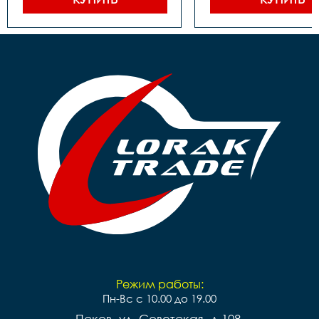
Каретка		 
Каретка		 
картридж

картридж

Тормоза		 задний- 
Тормоза		 задний- 
ножной, передний-ручной

ножной, передний-р
Покрышки		14**2,125

Покрышки		16*2,125

Втулки		сталь

Обода		сталь черные

Обода		сталь черные

Рулевая		резьбовая

Рулевая		резьбовая

Вынос		сталь

Вынос		сталь

Руль		steel 

Руль		steel 

Грипсы		цветные

Грипсы		цветные

Седло		детское на 
Седло		детское на 
пружинах

пружинах

Педали		Пластиковые

Педали		Пластиковые

Подседельный штырь	
Подседельный штырь		
сталь

сталь

Вес		10.2 к
Вес		9.7 кг
Режим работы:
Пн-Вс с 10.00 до 19.00
Псков, ул. Советская, д.108,