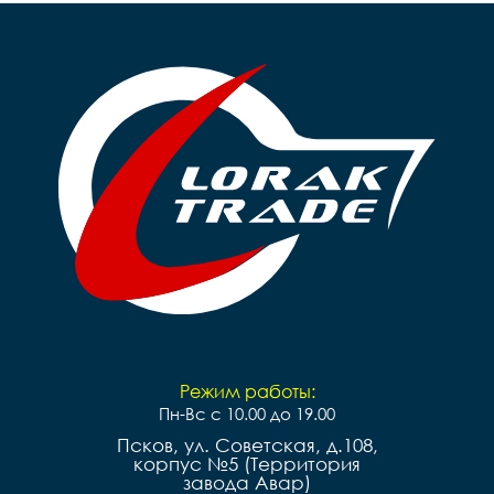
ножной, передний-ручной

ножной, передний-р
Покрышки		14**2,125

Покрышки		16*2,125

Втулки		сталь

Обода		сталь черные

Обода		сталь черные

Рулевая		резьбовая

Рулевая		резьбовая

Вынос		сталь

Вынос		сталь

Руль		steel 

Руль		steel 

Грипсы		цветные

Грипсы		цветные

Седло		детское на 
Седло		детское на 
пружинах

пружинах

Педали		Пластиковые

Педали		Пластиковые

Подседельный штырь	
Подседельный штырь		
сталь

сталь

Вес		10.2 к
Вес		9.7 кг
Режим работы:
Пн-Вс с 10.00 до 19.00
Псков, ул. Советская, д.108,
корпус №5 (Территория
завода Авар)