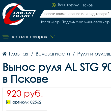
Ваш город:
Псков
Например: Педаль алюминиевая черна
каталог товаров
Главная
Велозапчасти
Рули и рулев
/
/
Вынос руля AL STG 90
в Пскове
920 руб.
артикул: 82562