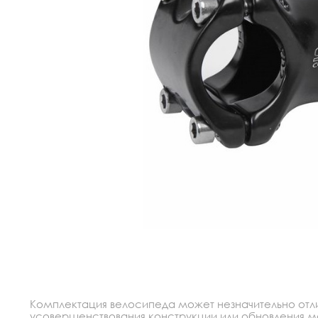
Комплектация велосипеда может незначительно отлич
усовершенствования конструкции или обновления моде