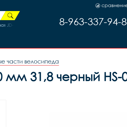
сравнени
8-963-337-94-
я JD-112, код 40412
ые части велосипеда
 мм 31,8 черный HS-0