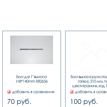
Болт для 1" выноса 
Болт выноса руля стал
M8*140mm Х82656
гайки), 210 мм, п
шестигранник, код 
добавить в сравнение
добавить в срав
70 руб.
100 руб.