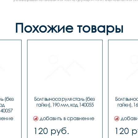
Похожие товары
ь (без 
Болт выноса руля сталь (без 
Болт вынос
од 
гайки), 190 мм, код 140055
гайки), 1
140057
нение
добавить в сравнение
добави
120 руб.
120 р