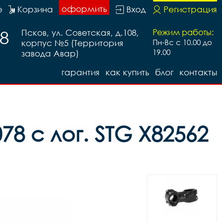
оформить
е
Корзина
Вход
Регистрация
88
Псков, ул. Советская, д.108,
Режим работы:
корпус №5 (Территория
Пн-Вс с 10.00 до
19.00
завода Авар)
гарантия
как купить
блог
контакты
78 с лог. STG Х82562