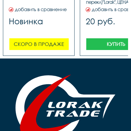
перекл)"Lorak", ЦЕНА З
(100шт в бутылк
добавить в сравнение
добавить в срав
Новинка
20 руб.
СКОРО В ПРОДАЖЕ
КУПИТЬ