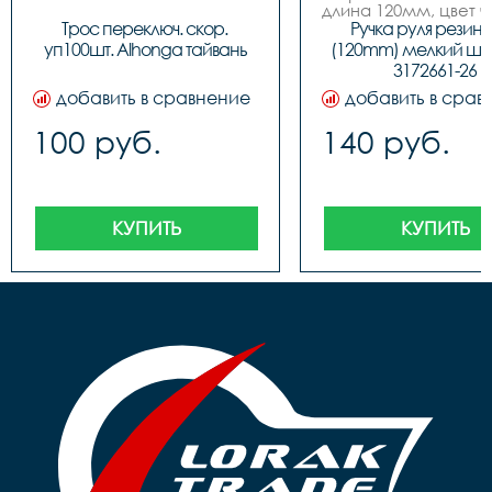
длина 120мм, цвет ч
завод Sshine
Трос переключ. скор. 
Ручка руля резинов
уп100шт. Alhonga тайвань
(120mm) мелкий шип
3172661-26
добавить в сравнение
добавить в срав
100 руб.
140 руб.
КУПИТЬ
КУПИТЬ