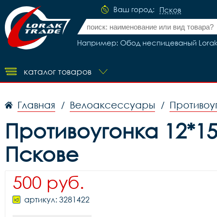
Ваш город:
Псков
Например: Обод неспицеваный Lorak 
каталог товаров
Главная
Велоаксессуары
Противоу
/
/
Противоугонка 12*1
Пскове
500 руб.
артикул: 3281422