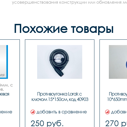
усовершенствования конструкции или обновления моде
Похожие товары
мм, с 
в.
евая 
Противоугонка Lorak с 
Противоу
ключом 15*150см, код 40903
10*650mm 
нение
добавить в сравнение
добави
250 руб.
270 р