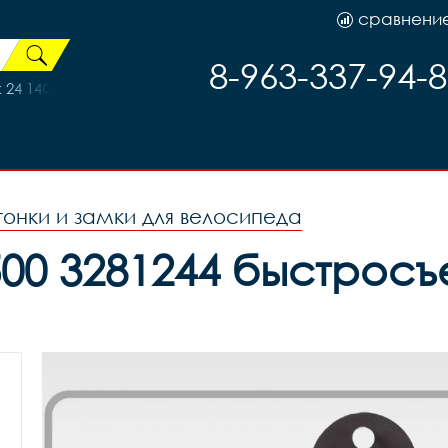
сравнени
8-963-337-94-
24 14G 36H двойной черный, код 41491
гонки и замки для велосипеда
500 3281244 быстрос