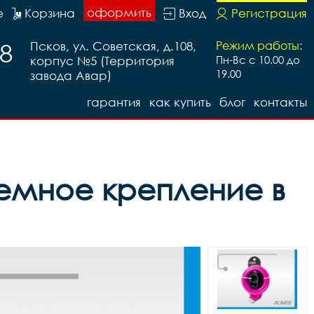
оформить
е
Корзина
Вход
Регистрация
88
Псков, ул. Советская, д.108,
Режим работы:
корпус №5 (Территория
Пн-Вс с 10.00 до
19.00
завода Авар)
гарантия
как купить
блог
контакты
ъемное крепление в