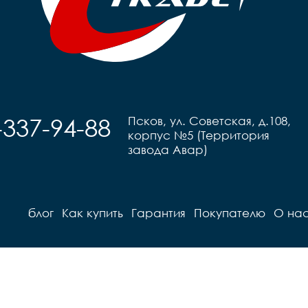
-337-94-88
Псков, ул. Советская, д.108,
корпус №5 (Территория
завода Авар)
блог
Как купить
Гарантия
Покупателю
О на