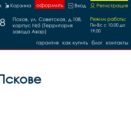
оформить
е
Корзина
Вход
Регистрация
88
Псков, ул. Советская, д.108,
Режим работы:
корпус №5 (Территория
Пн-Вс с 10.00 до
EPI, код TIR-46-75
19.00
завода Авар)
гарантия
как купить
блог
контакты
 Пскове