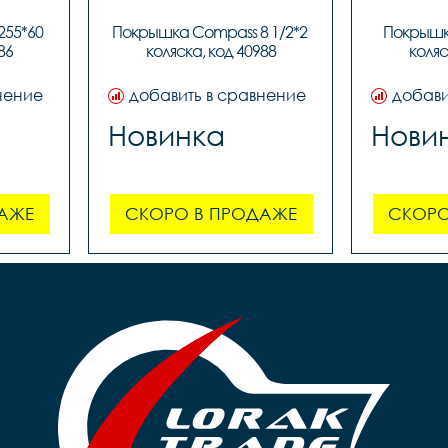
55*60 
Покрышка Compass 8 1/2*2 
Покрышка
86
коляска, код 40988
коляс
нение
добавить в сравнение
добави
Новинка
Нови
АЖЕ
СКОРО В ПРОДАЖЕ
СКОРО