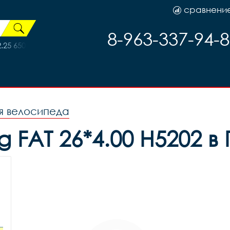
сравнени
8-963-337-94-
 650B (57-584) SMART SAM Performance B/B-SK HS476 Addix 67
я велосипеда
FAT 26*4.00 H5202 в