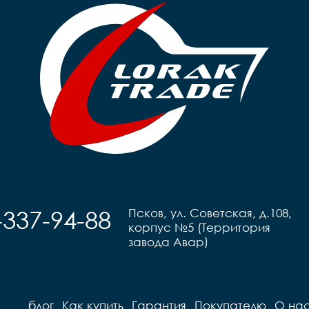
-337-94-88
Псков, ул. Советская, д.108,
корпус №5 (Территория
завода Авар)
блог
Как купить
Гарантия
Покупателю
О на