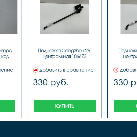
верс. 
Подножка Сangzhou 26 
Подножк
 код 
центральная 106673
центр
нение
добавить в сравнение
добави
330 руб.
330 р
КУПИТЬ