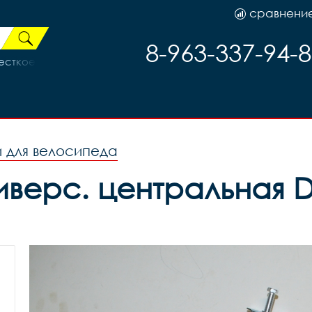
сравнени
8-963-337-94-
есткое регулируемое /оцинковка/
 для велосипеда
иверс. центральная 