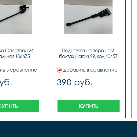
а Сangzhou 24 
Подножка на перо на 2 
альная 106675
болтах (Lorak) 29, код 40457
ть в сравнение
добавить в сравнение
уб.
390 руб.
КУПИТЬ
КУПИТЬ