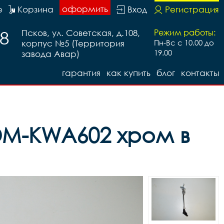
оформить
е
Корзина
Вход
Регистрация
88
Псков, ул. Советская, д.108,
Режим работы:
корпус №5 (Территория
Пн-Вс с 10.00 до
19.00
завода Авар)
гарантия
как купить
блог
контакты
DM-KWA602 хром в