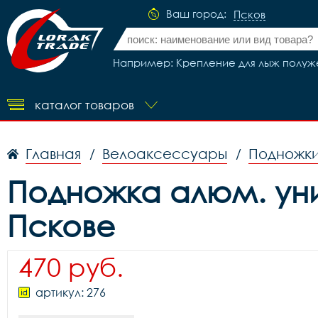
Ваш город:
Псков
Например: Крепление для лыж полуж
каталог товаров
Главная
Велоаксессуары
Подножки
/
/
Подножка алюм. ун
Пскове
470 руб.
артикул: 276