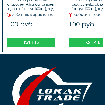
скоростей Alhonga тайвань, 
скоростей Lorak, цен
цена за 1шт (уп100шт.), код 
1шт (уп100шт.), код
40708
добавить в сравнение
добавить в срав
100 руб.
100 руб.
КУПИТЬ
КУПИТЬ