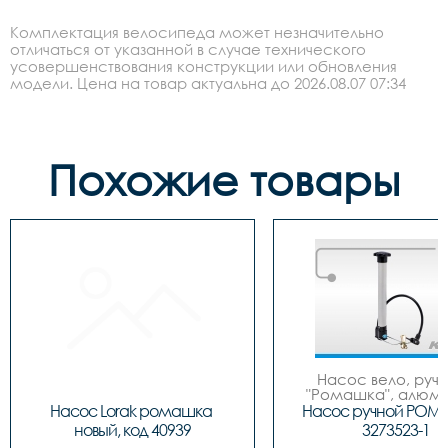
Комплектация велосипеда может незначительно
отличаться от указанной в случае технического
усовершенствования конструкции или обновления
модели. Цена на товар актуальна до 2026.08.07 07:34
Похожие товары
Насос вело, ручно
"Ромашка", алюмин
обратным толст
Насос Lorak ромашка 
Насос ручной РОМ
штоком, шланг 
новый, код 40939
3273523-1
наконечнико