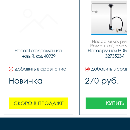
Насос вело, ручно
"Ромашка", алюмин
обратным толст
Насос Lorak ромашка 
Насос ручной РОМ
штоком, шланг 
новый, код 40939
3273523-1
наконечнико
добавить в сравнение
добавить в срав
Новинка
270 руб.
СКОРО В ПРОДАЖЕ
КУПИТЬ