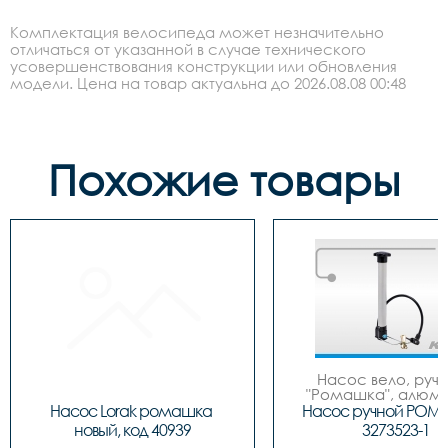
Комплектация велосипеда может незначительно
отличаться от указанной в случае технического
усовершенствования конструкции или обновления
модели. Цена на товар актуальна до 2026.08.08 00:48
Похожие товары
Насос вело, ручно
"Ромашка", алюмин
обратным толст
Насос Lorak ромашка 
Насос ручной РОМ
штоком, шланг 
новый, код 40939
3273523-1
наконечнико