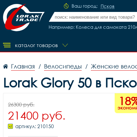
Ваш город:
Псков
Например: Колеса для самоката 21
каталог товаров
Главная
Велосипеды
Женские вело
/
/
Lorak Glory 50 в Пск
18
26300 руб.
эконом
21400 руб.
артикул: 210150