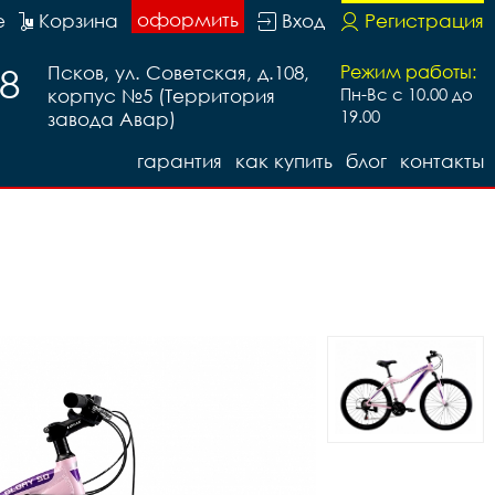
оформить
е
Корзина
Вход
Регистрация
88
Псков, ул. Советская, д.108,
Режим работы:
корпус №5 (Территория
Пн-Вс с 10.00 до
19.00
завода Авар)
гарантия
как купить
блог
контакты