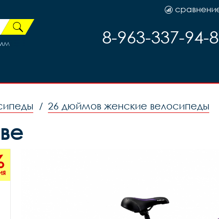
сравнени
8-963-337-94-
0мм
сипеды
26 дюймов женские велосипеды
/
ове
%
ия