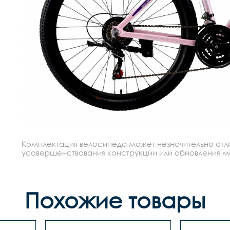
Комплектация велосипеда может незначительно отлич
усовершенствования конструкции или обновления моде
Похожие товары