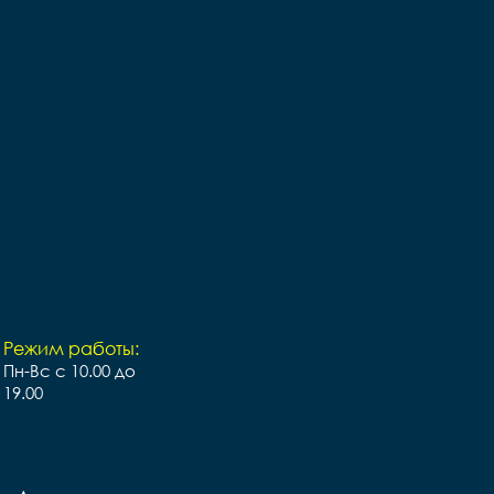
подшипниками	

Задние звезды (кассета) 		
-	

Втулки 		KT сталь

Покрышки 		Lorak 16 с 
внешней полосой	

Обода 		алюминий 
белый	

Цепь		KMC Z410	

Руль 		Lorak Steel	

Вынос 		Steel	

Подседельный штырь 		
Lorak Steel	

Седло 		Lorak white	

Педали 		пластик	

Вес 		9.5 кг	
Режим работы:
Пн-Вс с 10.00 до
19.00