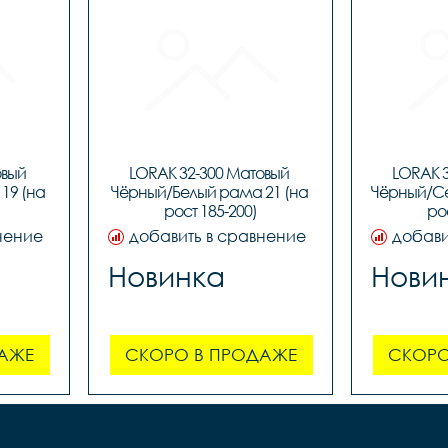
вый 
LORAK 32-300 Матовый 
LORAK 3
9 (на 
Чёрный/Белый рама 21 (на 
Чёрный/Се
рост 185-200)
ро
нение
добавить в сравнение
добави
Новинка
Нови
АЖЕ
СКОРО В ПРОДАЖЕ
СКОРО