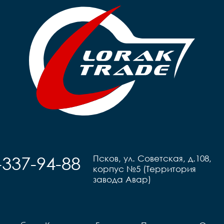
-337-94-88
Псков, ул. Советская, д.108,
корпус №5 (Территория
завода Авар)