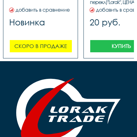
перекл)"Lorak", ЦЕНА З
(100шт в бутылк
добавить в сравнение
добавить в срав
Новинка
20 руб.
СКОРО В ПРОДАЖЕ
КУПИТЬ