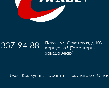
-337-94-88
Псков, ул. Советская, д.108,
корпус №5 (Территория
завода Авар)
блог
Как купить
Гарантия
Покупателю
О на