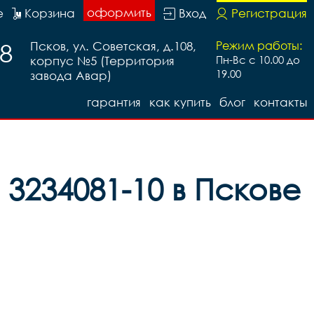
оформить
е
Корзина
Вход
Регистрация
88
Псков, ул. Советская, д.108,
Режим работы:
корпус №5 (Территория
Пн-Вс с 10.00 до
19.00
завода Авар)
гарантия
как купить
блог
контакты
 3234081-10 в Пскове