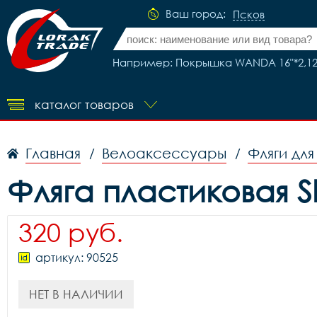
Ваш город:
Псков
Например: Покрышка WANDA 16"*2,125
каталог товаров
Главная
Велоаксессуары
Фляги дл
/
/
Фляга пластиковая S
320 руб.
артикул: 90525
НЕТ В НАЛИЧИИ