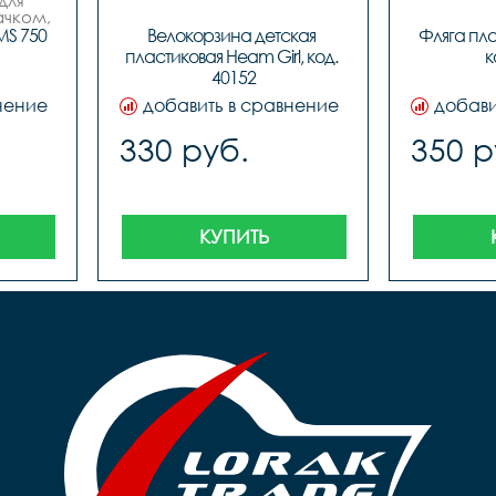
ля 
чком, 
, 3 
S 750 
Велокорзина детская 
Фляга пла
 бело/
пластиковая Heam Girl, код. 
к
ные), 
40152
йн.
нение
добавить в сравнение
добави
330 руб.
350 р
КУПИТЬ