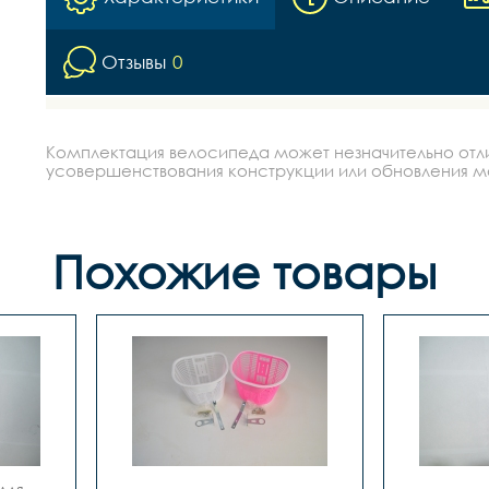
Отзывы
0
Комплектация велосипеда может незначительно отлич
усовершенствования конструкции или обновления моде
Похожие товары