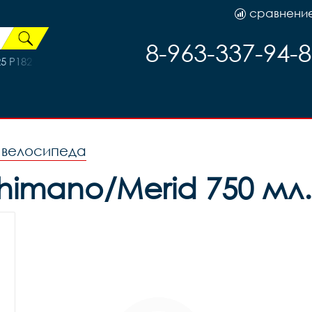
сравнени
8-963-337-94-
 P182 елочка, код 50203
я велосипеда
himano/Merid 750 мл.