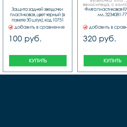
Бутылочка "KMS", д
велосипеда, с колпа
пластиковая, 750мл
Защита задней звездочки 
Фляга пластиковая KM
цвета (бело/синие,
пластиковая, цвет черный (в 
мл. 3234081-77
красные, бело/зеле
пакете 30 штук), код 10751
фирменный диза
добавить в сравнение
добавить в срав
100 руб.
320 руб.
КУПИТЬ
КУПИТЬ