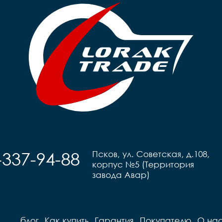
-337-94-88
Псков, ул. Советская, д.108,
корпус №5 (Территория
завода Авар)
блог
Как купить
Гарантия
Покупателю
О на