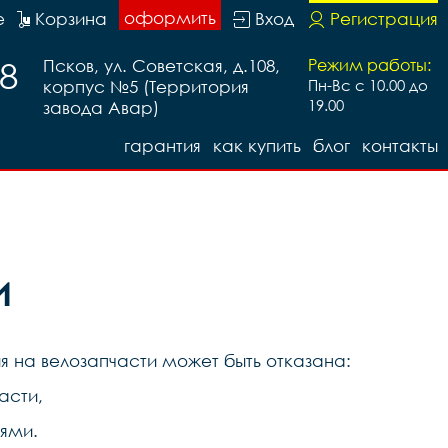
оформить
е
Корзина
Вход
Регистрация
88
Псков, ул. Советская, д.108,
Режим работы:
корпус №5 (Территория
Пн-Вс с 10.00 до
19.00
завода Авар)
гарантия
как купить
блог
контакты
и
я на велозапчасти может быть отказана:
асти,
ями.