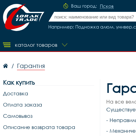
Ваш город:
Псков
Например: Подножка алюм. универ.с 
каталог товаров
Гарантия
/
Как купить
Гара
Доставка
На все вел
Оплата заказа
Существует
Самовывоз
- Неправил
Описание возврата товара
- Механиче