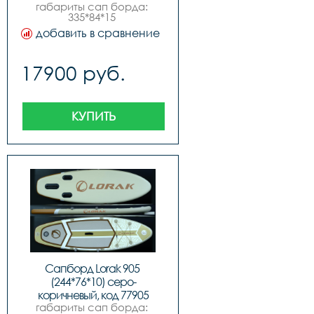
габариты сап борда: 
335*84*15 
см,максимальное 
добавить в сравнение
давление 15psi 1 
бар,максимальная 
нагрузка 150 
17900 руб.
кг,комплектация:,sup 
доска,ручной насос 
высокого 
давления,алюминиевое 
весло,3 
КУПИТЬ
плавника,спиральный 
страховочный лиш,рюкзак-
сумка для 
переноски,ремкомплект,
Сапборд Lorak 905 
(244*76*10) серо-
коричневый, код 77905
габариты сап борда: 