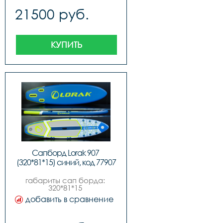
нагрузка 200 
21500 руб.
кг,комплектация:,sup 
доска,ручной насос 
высокого 
давления,алюминиевое 
весло,съемный 
КУПИТЬ
центральный и боковые 
плавники,всего 3 
плавника,рюкзак-сумка 
для переноски
Сапборд Lorak 907 
(320*81*15) синий, код 77907
габариты сап борда: 
320*81*15 
см,максимальное 
добавить в сравнение
давление 15psi 1 
бар,максимальная 
нагрузка 200 