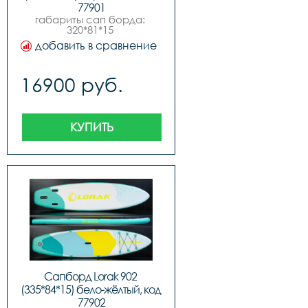
77901
габариты сап борда: 
320*81*15 
см,максимальное 
добавить в сравнение
давление 15psi 1 
бар,максимальная 
нагрузка 150 
16900 руб.
кг,комплектация:,sup 
доска,ручной насос 
высокого 
давления,алюминиевое 
весло,3 
КУПИТЬ
плавника,спиральный 
страховочный лиш,рюкзак-
сумка для 
переноски,ремкомплект,
Сапборд Lorak 902 
(335*84*15) бело-жёлтый, код 
77902