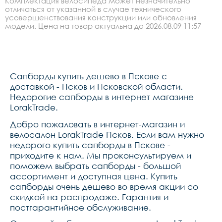
Комплектация велосипеда может незначительно
под камеру go pro.,сап 
отличаться от указанной в случае технического
идеален для девушек и 
усовершенствования конструкции или обновления
мужчин 
модели. Цена на товар актуальна до 2026.08.09 11:57
Сапборды купить дешево в Пскове с
доставкой - Псков и Псковской области.
Недорогие сапборды в интернет магазине
LorakTrade.
Добро пожаловать в интернет-магазин и
велосалон LorakTrade Псков. Если вам нужно
недорого купить сапборды в Пскове -
приходите к нам. Мы проконсультируем и
поможем выбрать сапборды - большой
ассортимент и доступная цена. Купить
сапборды очень дешево во время акции со
скидкой на распродаже. Гарантия и
постгарантийное обслуживание.