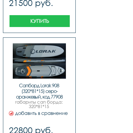
21500 руб.
кг,комплектация:,sup 
доска,ручной насос 
высокого 
давления,алюминиевое 
весло,съемный 
КУПИТЬ
центральный и боковые 
плавники,всего 3 
плавника,рюкзак-сумка 
для переноски
Сапборд Lorak 908 
(320*81*15) серо-
оранжевый, код 77908
габариты сап борда: 
320*81*15 
см,максимальное 
добавить в сравнение
давление 15psi 1 
бар,максимальная 
нагрузка 200 
22800 руб.
кг,комплектация:,sup 