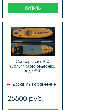
давления,алюминиевое 
весло,съемный 
КУПИТЬ
центральный и боковые 
плавники,всего 3 
плавника,рюкзак-сумка 
для переноски
Сапборд Lorak 910 
(335*84*15)серое дерево, 
код 77910
добавить в сравнение
25500 руб.