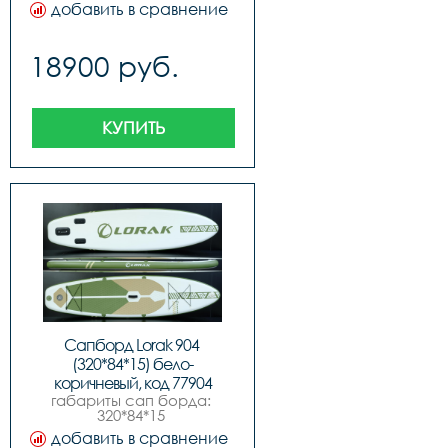
см,максимальное 
добавить в сравнение
давление 15psi 1 
бар,максимальная 
нагрузка 150 
18900 руб.
кг,комплектация:,sup 
доска,ручной насос 
высокого 
давления,алюминиевое 
весло,съемный 
КУПИТЬ
центральный и боковые 
плавники,всего 3 
плавника,рюкзак-сумка 
для переноски
Сапборд Lorak 904 
(320*84*15) бело-
коричневый, код 77904
габариты сап борда: 
320*84*15 
см,максимальное 
добавить в сравнение
давление 15psi 1 