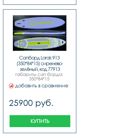
плавника,рюкзак-сумка 
для переноски
Сапборд Lorak 913 
(350*84*15) сиренево-
зелёный, код 77913
габариты сап борда: 
350*84*15 
см,максимальное 
добавить в сравнение
давление 15psi 1 
бар,максимальная 
нагрузка 210 
25900 руб.
кг,комплектация:,sup 
доска,ручной насос 
высокого 
давления,алюминиевое 
весло,съемный 
КУПИТЬ
центральный и боковые 
плавники,всего 3 
плавника,рюкзак-сумка 