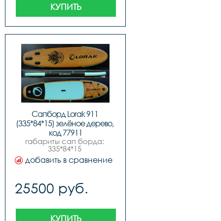
КУПИТЬ
Сапборд Lorak 911 
(335*84*15) зелёное дерево, 
код 77911
габариты сап борда: 
335*84*15 
см,максимальное 
добавить в сравнение
давление 15psi 1 
бар,максимальная 
нагрузка 200 
25500 руб.
кг,комплектация:,sup 
доска,ручной насос 
высокого 
давления,алюминиевое 
весло,съемный 
КУПИТЬ