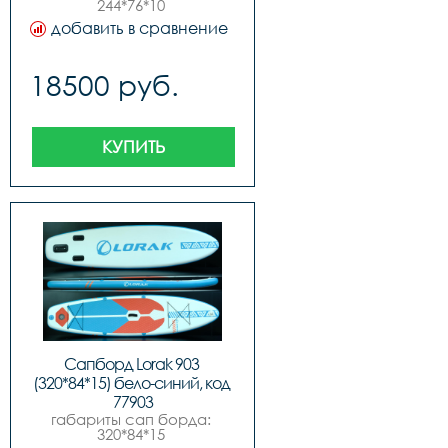
244*76*10 
см,максимальное 
добавить в сравнение
давление 15psi 1 
бар,максимальная 
нагрузка 100 
18500 руб.
кг,комплектация:,sup 
доска,ручной насос 
высокого 
давления,алюминиевое 
весло,съемный 
КУПИТЬ
центральный и боковые 
плавники,всего 3 
плавника,рюкзак-сумка 
для переноски
Сапборд Lorak 903 
(320*84*15) бело-синий, код 
77903
габариты сап борда: 
320*84*15 