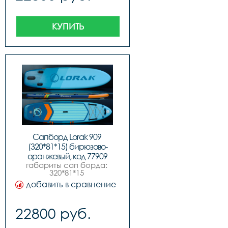
доска,ручной насос 
высокого 
давления,алюминиевое 
весло,съемный 
КУПИТЬ
центральный и боковые 
плавники,всего 3 
плавника,рюкзак-сумка 
для переноски
Сапборд Lorak 909 
(320*81*15) бирюзово-
оранжевый, код 77909
габариты сап борда: 
320*81*15 
см,максимальное 
добавить в сравнение
давление 15psi 1 
бар,максимальная 
нагрузка 200 
22800 руб.
кг,комплектация:,sup 
доска,ручной насос 
высокого 