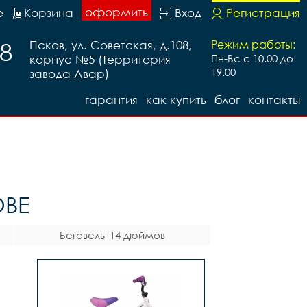
оформить
е
Корзина
Вход
Регистрация
88
Псков, ул. Советская, д.108,
Режим работы:
корпус №5 (Территория
Пн-Вс с 10.00 до
19.00
завода Авар)
гарантия
как купить
блог
контакты
ОВЕ
Беговелы 14 дюймов