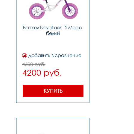
Беговел Novatrack 12 Magic 
белый
ий 
добавить в сравнение
уны 
4600 руб.
4200 руб.
ь,ободаалюминиевый 
й 
black,седлоbalance,педали-,подседельный 
КУПИТЬ