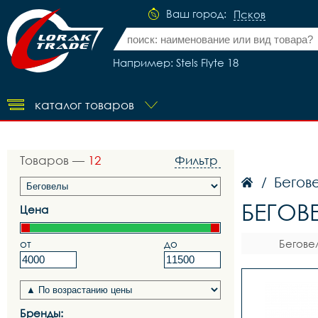
Ваш город:
Псков
Например: Stels Flyte 18
каталог товаров
Товаров —
12
Фильтр
Бегов
/
БЕГОВ
Цена
от
до
Бегове
Бренды: