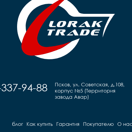
-337-94-88
Псков, ул. Советская, д.108,
корпус №5 (Территория
завода Авар)
блог
Как купить
Гарантия
Покупателю
О на