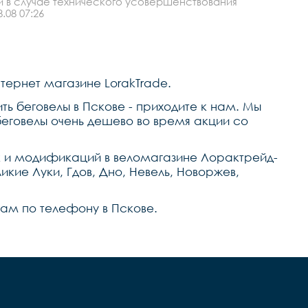
й в случае технического усовершенствования
штырь сталь,рулевая 
колонка fp,седло lorak 
.08 07:26
bb,педали -,вес 4,0 кг.
нтернет магазине LorakTrade.
ть беговелы в Пскове - приходите к нам. Мы
еговелы очень дешево во время акции со
к и модификаций в веломагазине Лорактрейд-
икие Луки, Гдов, Дно, Невель, Новоржев,
 нам по телефону в Пскове.