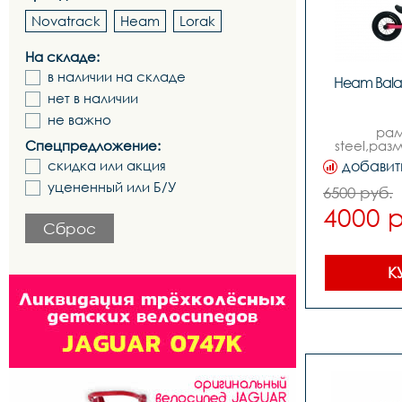
Novatrack
Heam
Lorak
На складе:
в наличии на складе
Heam Bala
нет в наличии
не важно
рам
Спецпредложение:
steel,раз
12,цветароз
скидка или акция
добавит
переключат
переключат
уцененный или Б/У
6500 руб.
систем
4000 
звезды-,це
-,т
Сброс
-,покрышки
сплав,руле
,выносallo
К
штырьст