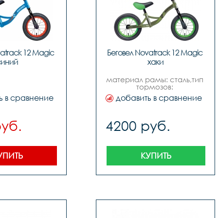
atrack 12 Magic 
Беговел Novatrack 12 Magic 
синий
хаки
материал рамы: сталь,тип 
тормозов: 
ножной,диаметр колес: 
ь в сравнение
добавить в сравнение
12,вилка: жесткая,пол: для 
мальчиковдля девочек,вес: 
4,5 кг,возраст: 1,5-4,5 лет
руб.
4200 руб.
УПИТЬ
КУПИТЬ