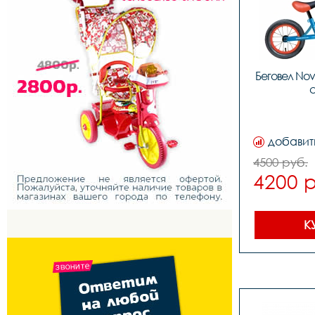
Беговел Nov
добавит
4500 руб.
4200 
К