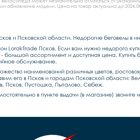
 велосипеда может незначительно отличаться от указанно
 -,вес 3,8 кг.
штырь сталь,рулевая 
колонка fp,седло lorak 
ли обновления модели. Цена на товар актуальна до 2026.08
bb,педали -,вес 4,0 кг.
Псков и Псковской области. Недорогие беговелы в и
н LorakTrade Псков. Если вам нужно недорого купи
- большой ассортимент и доступная цена. Купить б
ийное обслуживание.
ножество наименований различных цветов, ростово
авим его в Псков и городам Псковской области: Вел
в, Псков, Пустошка, Пыталово, Себеж.
мостоятельно в пункте выдачи (в магазине) звоните